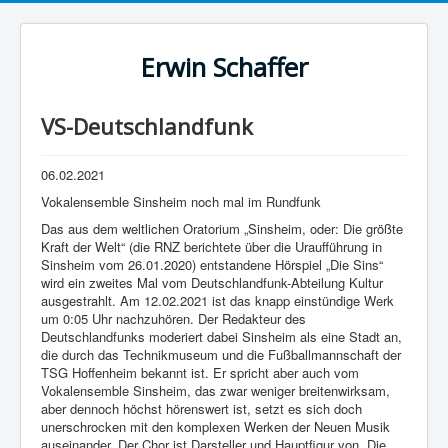
Erwin Schaffer
VS-Deutschlandfunk
06.02.2021
Vokalensemble Sinsheim noch mal im Rundfunk
Das aus dem weltlichen Oratorium „Sinsheim, oder: Die größte
Kraft der Welt“ (die RNZ berichtete über die Uraufführung in
Sinsheim vom 26.01.2020) entstandene Hörspiel „Die Sins“
wird ein zweites Mal vom Deutschlandfunk-Abteilung Kultur
ausgestrahlt. Am 12.02.2021 ist das knapp einstündige Werk
um 0:05 Uhr nachzuhören. Der Redakteur des
Deutschlandfunks moderiert dabei Sinsheim als eine Stadt an,
die durch das Technikmuseum und die Fußballmannschaft der
TSG Hoffenheim bekannt ist. Er spricht aber auch vom
Vokalensemble Sinsheim, das zwar weniger breitenwirksam,
aber dennoch höchst hörenswert ist, setzt es sich doch
unerschrocken mit den komplexen Werken der Neuen Musik
auseinander. Der Chor ist Darsteller und Hauptfigur von „Die