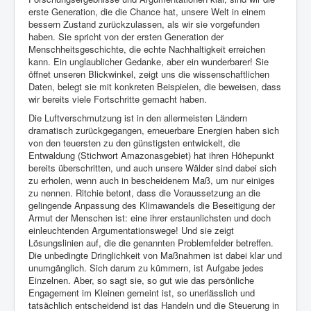
erste Generation, die die Chance hat, unsere Welt in einem
bessern Zustand zurückzulassen, als wir sie vorgefunden
haben. Sie spricht von der ersten Generation der
Menschheitsgeschichte, die echte Nachhaltigkeit erreichen
kann. Ein unglaublicher Gedanke, aber ein wunderbarer! Sie
öffnet unseren Blickwinkel, zeigt uns die wissenschaftlichen
Daten, belegt sie mit konkreten Beispielen, die beweisen, dass
wir bereits viele Fortschritte gemacht haben.
Die Luftverschmutzung ist in den allermeisten Ländern
dramatisch zurückgegangen, erneuerbare Energien haben sich
von den teuersten zu den günstigsten entwickelt, die
Entwaldung (Stichwort Amazonasgebiet) hat ihren Höhepunkt
bereits überschritten, und auch unsere Wälder sind dabei sich
zu erholen, wenn auch in bescheidenem Maß, um nur einiges
zu nennen. Ritchie betont, dass die Voraussetzung an die
gelingende Anpassung des Klimawandels die Beseitigung der
Armut der Menschen ist: eine ihrer erstaunlichsten und doch
einleuchtenden Argumentationswege! Und sie zeigt
Lösungslinien auf, die die genannten Problemfelder betreffen.
Die unbedingte Dringlichkeit von Maßnahmen ist dabei klar und
unumgänglich. Sich darum zu kümmern, ist Aufgabe jedes
Einzelnen. Aber, so sagt sie, so gut wie das persönliche
Engagement im Kleinen gemeint ist, so unerlässlich und
tatsächlich entscheidend ist das Handeln und die Steuerung in