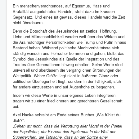
Ein menschenverachtendes, auf Egoismus, Hass und
Brutalität ausgerichtetes Handeln, steht dazu im krassen
Gegensatz. Und eines ist gewiss, dieses Handeln wird die Zeit
nicht überdauern.
Denn die Botschaft des Jesuskindes ist zeitlos. Hoffnung,
Liebe und Mitmenschlichkeit werden weit über das Wirken und
die Ära mächtiger Persönlichkeiten wie Trump und Putin hinaus
Bestand haben. Während politische Machtverhältnisse sich
ständig wandeln und Herrscher kommen und gehen, bleibt das
Symbol des Jesuskindes als Quelle der Inspiration und des
Trostes über Generationen hinweg erhalten. Seine Werte sind
universell und überdauern die vergänglichen Strömungen der
Weltpolitik. Wahre Größe liegt nicht in äußerem Glanz oder
politischer Überlegenheit liegt, sondern in der Fähigkeit, sich
für andere einzusetzen und auf Augenhöhe zu begegnen.
Indem wir diese Werte in unser eigenes Leben integrieren,
tragen wir zu einer friedlicheren und gerechteren Gesellschaft
bei.
Axel Hacke schreibt am Ende seines Buches „Wie fühlst du
dich?“:
„Sehen wir nicht, dass die Verrottung aller Moral in der Politik
der Populisten, der Exzess des Egoismus in der Welt der
Superreichen, die Tatsache, dass an der Spitze einer