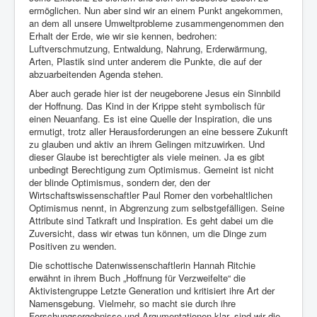
ermöglichen. Nun aber sind wir an einem Punkt angekommen,
an dem all unsere Umweltprobleme zusammengenommen den
Erhalt der Erde, wie wir sie kennen, bedrohen:
Luftverschmutzung, Entwaldung, Nahrung, Erderwärmung,
Arten, Plastik sind unter anderem die Punkte, die auf der
abzuarbeitenden Agenda stehen.
Aber auch gerade hier ist der neugeborene Jesus ein Sinnbild
der Hoffnung. Das Kind in der Krippe steht symbolisch für
einen Neuanfang. Es ist eine Quelle der Inspiration, die uns
ermutigt, trotz aller Herausforderungen an eine bessere Zukunft
zu glauben und aktiv an ihrem Gelingen mitzuwirken. Und
dieser Glaube ist berechtigter als viele meinen. Ja es gibt
unbedingt Berechtigung zum Optimismus. Gemeint ist nicht
der blinde Optimismus, sondern der, den der
Wirtschaftswissenschaftler Paul Romer den vorbehaltlichen
Optimismus nennt, in Abgrenzung zum selbstgefälligen. Seine
Attribute sind Tatkraft und Inspiration. Es geht dabei um die
Zuversicht, dass wir etwas tun können, um die Dinge zum
Positiven zu wenden.
Die schottische Datenwissenschaftlerin Hannah Ritchie
erwähnt in ihrem Buch „Hoffnung für Verzweifelte“ die
Aktivistengruppe Letzte Generation und kritisiert ihre Art der
Namensgebung. Vielmehr, so macht sie durch ihre
Forschungsergebnisse und Argumentationen klar, sind wir die