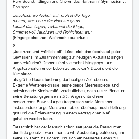
Pure Sound, Ittlingen und Chören des Hartmanni-Gymnasiums,
Eppingen
„Jauchzet, frohlocket, auf, preiset die Tage,
rühmet, was heute der Höchste getan.
Lasset das Zagen, verbannet die Klage,
Stimmet voll Jauchzen und Fröhlichkeit an.“
(Eingangschor zum Weihnachtsoratorium)
2.
„Jauchzen und Fröhlichkeit“: Lässt sich das überhaupt guten
Gewissens im Zusammenhang zur heutigen Aktualität singen
und verkünden? Drohen nicht vielmehr Untergangs- und
Angstszenarien unser Leben zu ersticken? Dabei steht die
Klimakrise
als größte Herausforderung der heutigen Zeit obenan.
Extreme Wetterereignisse, ansteigende Meeresspiegel und
schwindende Biodiversität verdeutlichen, dass unser Planet an
seine Belastungsgrenzen stößt. Angesichts dieser
bedrohlichen Entwicklungen fragen sich viele Menschen,
insbesondere junge Menschen, ob es überhaupt noch Hoffnung
gibt und die Erderwärmung in einem verträglichen Maß
gehalten werden kann.
Tatsächlich hat der Mensch schon seit jeher die Ressourcen
der Erde genutzt, wenn man so will Ausbeutung betrieben, um
seine Existenz zu sichern und sich ein besseres Leben zu