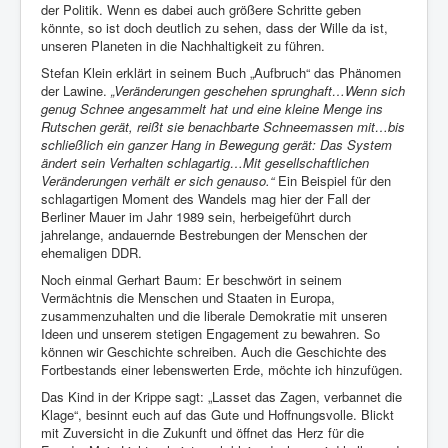
der Politik. Wenn es dabei auch größere Schritte geben
könnte, so ist doch deutlich zu sehen, dass der Wille da ist,
unseren Planeten in die Nachhaltigkeit zu führen.
Stefan Klein erklärt in seinem Buch „Aufbruch“ das Phänomen
der Lawine.
„Veränderungen geschehen sprunghaft…Wenn sich
genug Schnee angesammelt hat und eine kleine Menge ins
Rutschen gerät, reißt sie benachbarte Schneemassen mit…bis
schließlich ein ganzer Hang in Bewegung gerät: Das System
ändert sein Verhalten schlagartig…Mit gesellschaftlichen
Veränderungen verhält er sich genauso.“
Ein Beispiel für den
schlagartigen Moment des Wandels mag hier der Fall der
Berliner Mauer im Jahr 1989 sein, herbeigeführt durch
jahrelange, andauernde Bestrebungen der Menschen der
ehemaligen DDR.
Noch einmal Gerhart Baum: Er beschwört in seinem
Vermächtnis die Menschen und Staaten in Europa,
zusammenzuhalten und die liberale Demokratie mit unseren
Ideen und unserem stetigen Engagement zu bewahren. So
können wir Geschichte schreiben. Auch die Geschichte des
Fortbestands einer lebenswerten Erde, möchte ich hinzufügen.
Das Kind in der Krippe sagt: „Lasset das Zagen, verbannet die
Klage“, besinnt euch auf das Gute und Hoffnungsvolle. Blickt
mit Zuversicht in die Zukunft und öffnet das Herz für die