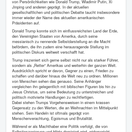
von Persönlichkeiten wie Donald Trump, Wladimir Putin, Xi
Jinping und anderen geprägt. In der aktuellen
gesellschaftlichen und politischen Debatte taucht insbesondere
immer wieder der Name des aktuellen amerikanischen
Präsidenten auf.
Donald Trump konnte sich im einflussreichsten Land der Erde,
den Vereinigten Staaten von Amerika, durch seine
messianisch zu nennende Selbstdarstellung an die Macht
befördern, die ihn zudem eine herausragende Stellung im
politischen Diskurs weltweit verschafft hat.
Trump inszeniert sich gerne selbst nicht nur als starker Führer,
sondern als „Retter“ Amerikas und weiterhin der ganzen Welt.
Ausdrücklich spricht er davon, Gegner zu einen, Frieden zu
schaffen und darüber hinaus die Welt neu zu ordnen. Millionen
von Menschen sehen das genauso. Seine Anhänger
vergleichen ihn gelegentlich mit biblischen Figuren bis hin zu
Jesus Christus, um seine Bedeutung zu unterstreichen und
politisch motivierte Handlungen zu rechtfertigen.
Dabei stehen Trumps Vorgehensweisen in einem krassen
Gegensatz zu den Werten, die an Weihnachten im Mittelpunkt
stehen. Sein Handeln ist oftmals geprägt von
Menschenverachtung, Egoismus und Brutalität.
Während er als Machthaber eine Politik verfolgt, die von
Selbstinszenierung und Härte dominiert wird, widerspricht